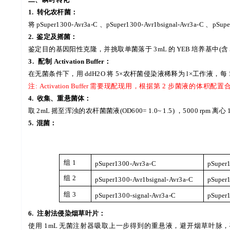
1.
转化农杆菌：
将
pSuper
1300-
Avr
3a-C
、
pSuper
1300-
Avr
1
bsignal
-
Avr
3a-C
、
pSupe
2.
鉴定及摇菌：
鉴定目的基因阳性克隆，并挑取单菌落于
3
mL
的
YEB
培养基中
(
含
3.
配制
Activation
Buffer
：
在无菌条件下，用
ddH
2O
将
5
×农杆菌侵染液稀释为
l×
工作液，每
注
:
Activation
Buffer
需要现配现用，根据第
2
步菌液的体积配置
4.
收集、重悬菌体：
取
2
mL
摇至浑浊的农杆菌菌液
(
OD
600=
1.0~
1.5)
，
5000
rpm
离心
5.
混菌：
组
1
pSuper
1300-
Avr
3a-C
pSuper
组
2
pSuper
1300-
Avr
1
bsignal
-
Avr
3a-C
pSuper
组
3
pSuper
1300-
signal
-
Avr
3a-C
pSuper
6.
注射法侵染烟草叶片：
使用
1
mL
无菌注射器吸取上一步得到的重悬液，避开烟草叶脉，