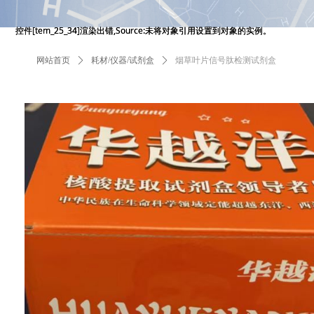
控件[tem_25_34]渲染出错,Source:未将对象引用设置到对象的实例。
控件[tem_25_34]渲染出错,Source:未将对象引用设置到对象的实例。
网站首页
ꄲ
耗材/仪器/试剂盒
ꄲ
烟草叶片信号肽检测试剂盒