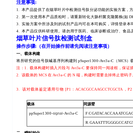
注意事项
:
1.
本产品提供了在烟草叶片中检测信号肽分泌功能的实验方案，
2.
第一次使用本产品质粒时，请重新转化大肠杆菌克隆菌株
(
如
D
3.
实验方案中所涉及到的试剂产品均可在本司购买，
详情登录本
4.
本产品仅供科研使用。请勿用于医药、临床诊断或治疗、食品
烟草叶片信号肽检测试剂盒
操作步骤
:
（在开始操作前请先阅读注意事
项）
一、载体构建
将所研究的信号肽碱基序列构建到
pSuper
1300-
Avr
3a-C
（
MCS
）
注：
1.
载体构建时插入片段与
Avr
3a-C
要保持同一阅读框，保证
2.
该载体的
MCS
在
Avr
3a-C
的
N
端，构建时需要去掉终止密码子
3.
该对载体鉴定通用引物
[P1
：
ACACGCCAAGCCTCGCTA
，
P2
载体
同源臂
ppSuper
1300-
-
Avr
3a-C
F:CGATACACCAAATCGA
signal
R:GAAATTTGGGGCCATG
二、瞬时转化