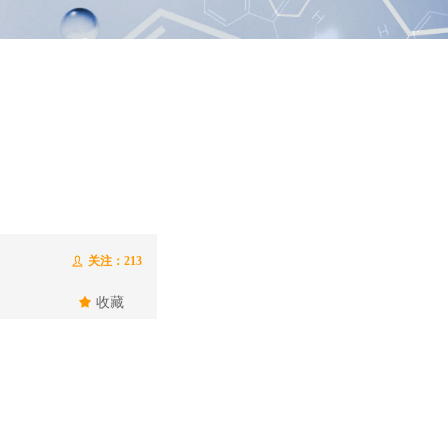
关注：
213
ꄑ
끄
收藏