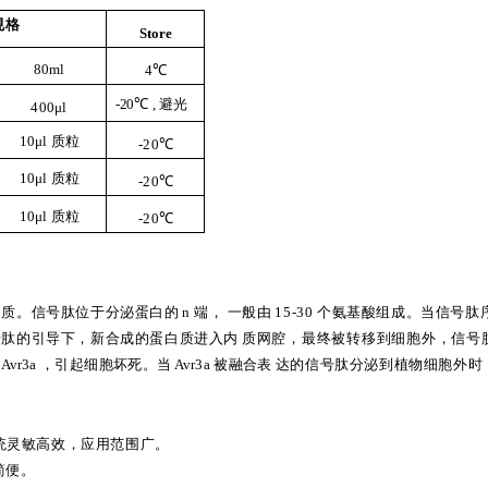
规格
Store
80
ml
4℃
-20℃
,
避光
400μl
10μl
质粒
-20℃
10μl
质粒
-20℃
10μl
质粒
-20℃
白质。信号肽位于分
泌蛋白的
n
端，
一般由
15-30
个氨基酸组成。当信号肽
号肽的引导下，新合成的蛋白质进入内
质网腔，最终被转移到细胞外，信号
Avr
3a
，引起细胞坏死
。当
Avr
3a
被融合表
达的信号肽分泌到植物细胞外时
统灵敏高效，应用范围广。
简便。