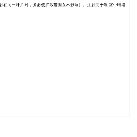
射在同一叶片时，务必
使扩散范围互不影响）。注射完于温
室中暗培
。