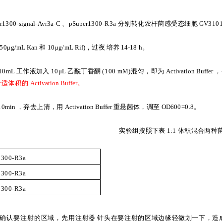
r
1300-
signal
-
Avr
3a-C
、
pSuper
1300-R3a
分别转化农杆菌感受态细胞
GV
310
50μg/
mL
Kan
和
10μ
g/
mL
Rif
)
，过夜
培养
14-18 h
。
10
mL
工作液加入
10μL
乙酰丁香酮
(100
mM
)
混匀，即为
Activation
Buffer
，
合适体积的
Activation
Buffer
。
10
min
，弃去上清
，用
Activation
Buffer
重悬菌体，调至
OD
600=0.8
。
实验组按照下表
1:1
体积混合两种
1300-R3a
1300-R3a
1300-R3a
确认要注射的区域，先
用注射器
针头在要注射的区域边缘轻微划一下，造