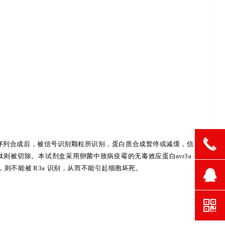
끅
序列合成后
，被信号识别颗粒所识别，蛋白质合成暂停或减缓，信
号
肽则被切除。本试剂盒采用卵菌中致病疫霉的无
毒效应蛋白
avr
3a
，则不能被
R3a
识别，从而不
能引起细胞坏死。
뀩
낃