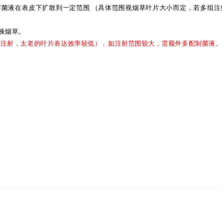
察菌液在表皮下
扩散到一定范围
（具体范围视烟草叶片大小而定，若多组注
株烟草。
易注射，太老的叶片表达效率较低
），
如注射范围较大，需额外多配制菌液