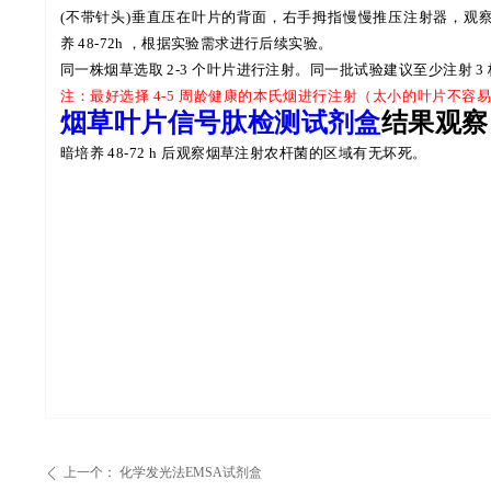
(
不带针头
)
垂直压在叶片的背面，右手拇指慢慢推压注射器，观
养
48-72h
，根据实验需求进行后续实验。
同一株烟草选取
2-3
个叶片进行注射。同一批试验建议至少注射
3
注：最好选择
4-5
周龄健康的本氏烟进行注射（太小的叶片不容
烟草叶片信号肽检测试剂盒
结果观察
暗培养
48-72 h
后观察烟草注射农杆菌的区域有无坏死。
上一个：
化学发光法EMSA试剂盒
ꄴ