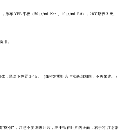
1
，涂布
YEB
平板（
50μg/
mL
Kan
、
10μg/
mL
Rif
），
28
℃培养
3
天。
备用。
菌体，黑暗下静置
2-4h
。（阳性对照组合与实验组相同，不再赘述。）
成
“
微创
”
，注意不要划破叶片，左手抵在叶片的正面，右手将
注射器