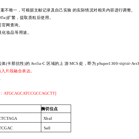
方案不唯一，可根据文献记录及自己实验
的实际情况对相关内容进行调整。
H
5a)
扩繁，提取质粒后使用。
司官网查询。
及化妆品
等用途。
载体
(
卡那抗性
)
的
Avr
3a-C
区域的上
游
MCS
处，即为
pSuper
1300-
-
Avr
signal
插入片段融合表达。
。
：
ATGCAGCATCCGCCAGCTT
]
酶切位点
XbaI
CTCTAGA
SalI
TCGAC