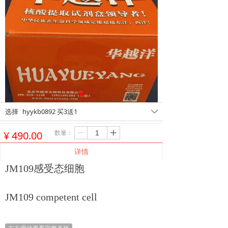
选择
hyykb0892 买3送1
ꄳ
数量：
¥
490.00
ꄷ
ꄸ
详情
JM109感受态细胞
JM109 competent cell