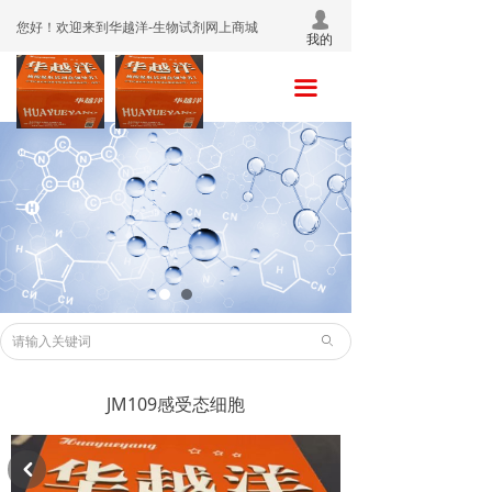
넙
首页
您好！欢迎来到华越洋-生物试剂网上商城
我的
关于我们
끀
产品中心
促销活动
销售网络
联系我们
ꄙ
JM109感受态细胞
낒