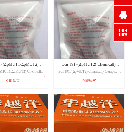
뀩
뀩
낃
녕
917(∆pMUT1/∆pMUT2)
Ecn 1917(∆pMUT2) Chemically
∆pMUT1/∆pMUT2) Chemically
Ecn 1917(∆pMUT2) Chemically Competent
cally Competent Cell
Competent Cell
Competent Cell
Cell
立即购买
立即购买
917(∆pMUT1/∆pMUT2)：
Ecn 1917(∆pMUT2)：
100μl/支
100μl/支
保存条件(保质期)：
保存条件(保质期)：
0℃（6个月）
-80℃（6个月）
∆pMUT1/∆pMUT2) Chemically
基因型