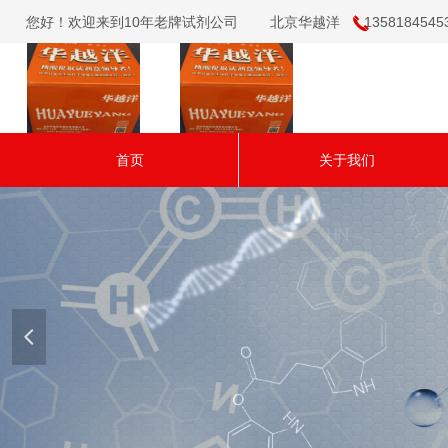
您好！欢迎来到10年老牌试剂公司 北京华越洋 13581845453（微
끅
首页
关于我们
넳