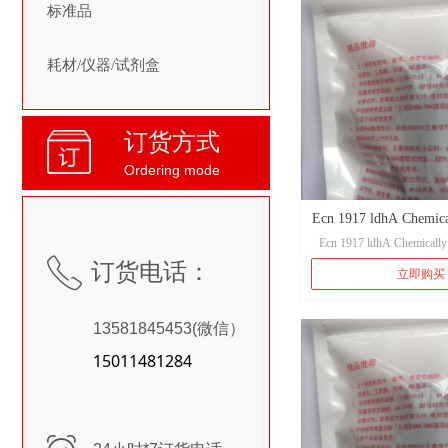
标准品
HB2151 感受态细胞
耗材/仪器/试剂盒
1.可用于制备 scFv ，
常用的另外一个用于 sc
种 Tg1 携带抑制基因。
或噬菌体载体选
订货方式
2.可进行蓝白斑
Ordering mode
大肠杆菌 HB2151
Ecn 1917 ldhA Chemica
是： K12, F' [proAB lacIq 
Ecn 1917 ldhA Chemically
Δ(lac-pro), thi 。
Cell
ꂅ
Ecn 1917 ldhA
文献。
订货电话：
立即购买
保存条件(保质
-80℃（
13581845453(微信）
15011481284
基因型
Ecn 1917 ldhA O6:K5:H