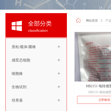
ꀇ
网站首页
ꄲ
产
낖
全部分类
classification
质粒/载体/菌株
ꄶ
感受态细胞
ꄶ
细胞株
ꄶ
HB2151 电转
生物试剂
ꄶ
HB2151 电转
HB2151 大肠杆菌是主
立即购买
培养基
ꄶ
单链抗体（single-chain
fragment， scFv）的一