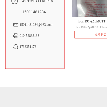
ꀵ
24小时*7订货电话
15011481284
Ecn 1917(∆pMUT1) 
15011481284@163.com
Ecn 1917(∆pMUT1) Chemic
Competent C
Cell
立即购买
010-52833138
Ecn 1917(∆pM
100μl
1733351176
保存条件(保质
-80℃（
基因型
E.coli Nissle 1917 O6:K
Dcm+ ∆pMU