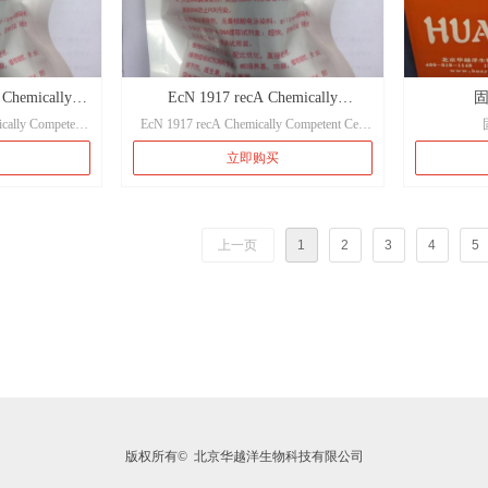
EcN 1917 ΔmalEFG lacUV5::T7RNAP
O6:K5:H1 EndA+ Dcm+
Chemically
EcN 1917 recA Chemically
E.coli Niss
ally Competent
EcN 1917 recA Chemically Competent Cell
Dc
ell
Competent Cell
EcN 1917 recA： 100μl/
用途：用
立即购买
UT1)：
支
/支
保存条件(保质期)：
期)：
-80℃（6个月）
上一页
1
2
3
4
5
6个月）
基因型
EcN 1917 recA O6:K5:H1 EndA+ Dcm+
5:H1 EndA+ Dam+
T1
版权所有© 
北京华越洋生物科技有限公司