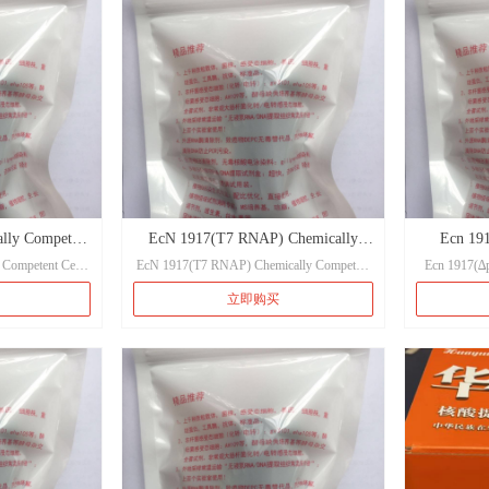
白产物可以促进含有ori V复制子的质粒的
具有下列特点：
高拷贝扩繁，诱导剂Ⅰ可以诱导trfA基因的
表达。当含有ori V复制子质粒的EPI300细
但不携带抑制基因。
胞在LB/2YT或SOB培养基中生长时，trfA
Fv 制备的菌
基因的表达被抑制，ori V复制子质粒的拷
因此需要根据质粒
贝数维持在很低的水平；当在培养基中加
择宿主。
入诱导剂Ⅰ，ori V复制子质粒的拷贝数可
维持在很高的水平，提高了质粒产量。因
筛选。
此EPI300菌株可以降低ori V复制子质粒的
拷贝数，特别适合于各种不稳定 DNA 或
 菌种的基因型
毒性基因的克隆。
lly Competent
EcN 1917(T7 RNAP) Chemically
Ecn 1
lacZΔM15], ara,
 Competent Cell
EcN 1917(T7 RNAP) Chemically Competent
Ecn 1917(
此基因型信息来源于原始
Competent Cell
Chemi
： 100μl/支
Cell
立即购买
EcN 1917(T7 RNAP)：
Ecn 1
期)：
100μl/支
6个月）
保存条件(保质期)：
-80℃（6个月）
-8
1 EndA+ Dcm+
基因型
Ecn 1917(