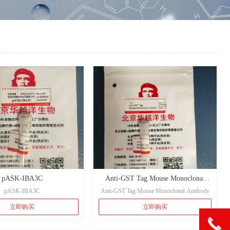
pASK-IBA3C
Anti-GST Tag Mouse Monoclonal
pASK-IBA3C
Anti-GST Tag Mouse Monoclonal Antibody
Antibody
立即购买
立即购买
끅
끅