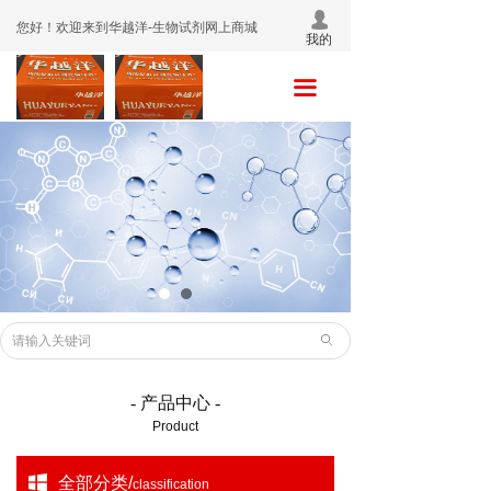
넙
首页
您好！欢迎来到华越洋-生物试剂网上商城
我的
关于我们
끀
产品中心
促销活动
销售网络
联系我们
ꄙ
- 产品中心 -
Product
낖
全部分类/
classification